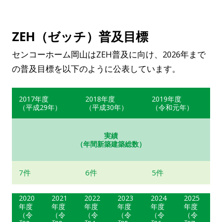
ZEH（ゼッチ）普及目標
センコーホーム岡山はZEH普及に向け、2026年まで
の普及目標を以下のように公表しています。
2017年度
2018年度
2019年度
（平成29年）
（平成30年）
（令和元年）
実績
（年間新築建築総数）
7件
6件
5件
2020
2021
2022
2023
2024
2025
年度
年度
年度
年度
年度
年度
（令
（令
（令
（令
（令
（令