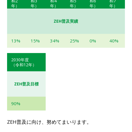
和2
和3
和4
和5
和6
和7
年）
年）
年）
年）
年）
年）
ZEH普及実績
13%
15%
34%
25%
0%
40%
2030年度
（令和12年）
ZEH普及目標
90%
ZEH普及に向け、努めてまいります。