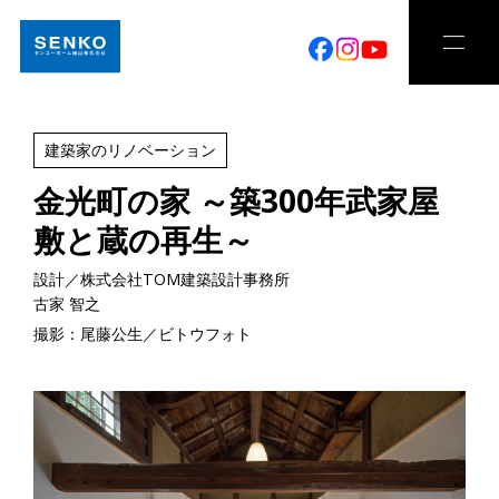
建築家のリノベーション
金光町の家 ～築300年武家屋
敷と蔵の再生～
設計／株式会社TOM建築設計事務所
古家 智之
撮影：尾藤公生／ビトウフォト