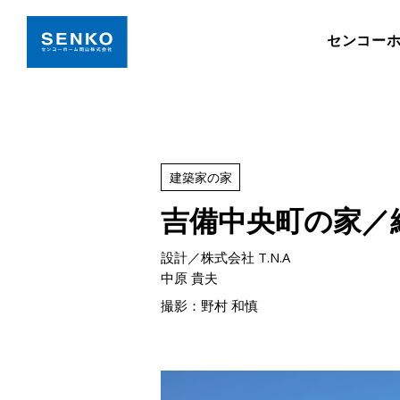
センコー
建築家の家
吉備中央町の家／
設計／株式会社 T.N.A
中原 貴夫
撮影：野村 和慎